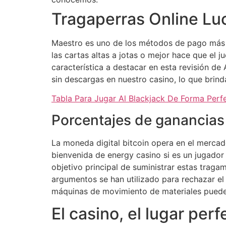
Tragaperras Online Lu
Maestro es uno de los métodos de pago más co
las cartas altas a jotas o mejor hace que el 
característica a destacar en esta revisión de 
sin descargas en nuestro casino, lo que brin
Tabla Para Jugar Al Blackjack De Forma Perf
Porcentajes de ganancias 
La moneda digital bitcoin opera en el mercad
bienvenida de energy casino si es un jugador 
objetivo principal de suministrar estas trag
argumentos se han utilizado para rechazar e
máquinas de movimiento de materiales pueden
El casino, el lugar per