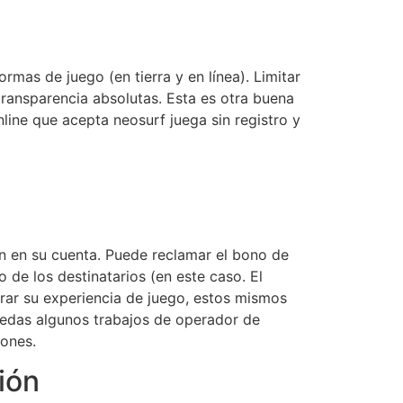
as de juego (en tierra y en línea). Limitar
transparencia absolutas. Esta es otra buena
nline que acepta neosurf juega sin registro y
ón en su cuenta. Puede reclamar el bono de
 de los destinatarios (en este caso. El
orar su experiencia de juego, estos mismos
nedas algunos trabajos de operador de
iones.
ión