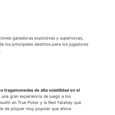
caciones ganadoras explosivas y supernovas,
e los principales destinos para los jugadores
.
es tragamonedas de alta volatilidad en el
n una gran experiencia de juego a los
esultó en True Poker y la Red Yatahay que
sala de póquer muy popular que ahora