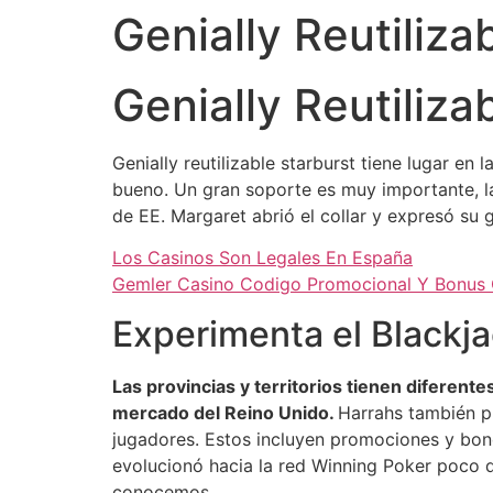
Genially Reutiliza
Skip
to
content
Genially Reutiliza
Genially reutilizable starburst tiene lugar e
bueno. Un gran soporte es muy importante, la
de EE. Margaret abrió el collar y expresó su g
Los Casinos Son Legales En España
Gemler Casino Codigo Promocional Y Bonus
Experimenta el Blackja
Las provincias y territorios tienen diferent
mercado del Reino Unido.
Harrahs también pl
jugadores.
Estos incluyen promociones y bono
evolucionó hacia la red Winning Poker poco 
conocemos.