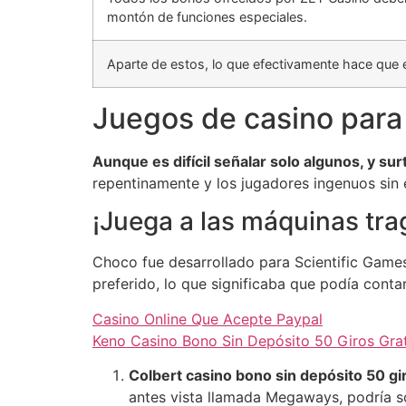
montón de funciones especiales.
Aparte de estos, lo que efectivamente hace que 
Juegos de casino para
Aunque es difícil señalar solo algunos, y sur
repentinamente y los jugadores ingenuos sin 
¡Juega a las máquinas tr
Choco fue desarrollado para Scientific Game
preferido, lo que significaba que podía contar
Casino Online Que Acepte Paypal
Keno Casino Bono Sin Depósito 50 Giros Gra
Colbert casino bono sin depósito 50 gi
antes vista llamada Megaways, podría so