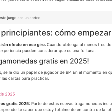
este juego sea un sorteo.
 principiantes: cómo empezar 
tirán efecto en ese giro.
Cuando obtenga al menos tres de el
experiencia pueden considerar que es una fortuna.
agamonedas gratis en 2025!
s, se le dio un papel de jugador de BP. En el momento en 
 las cartas para practicar.
tis 2025
ros gratis 2025:
Parte de estas nuevas tragamonedas inclu
rprenderte saber que estoy totalmente en contra de la lote