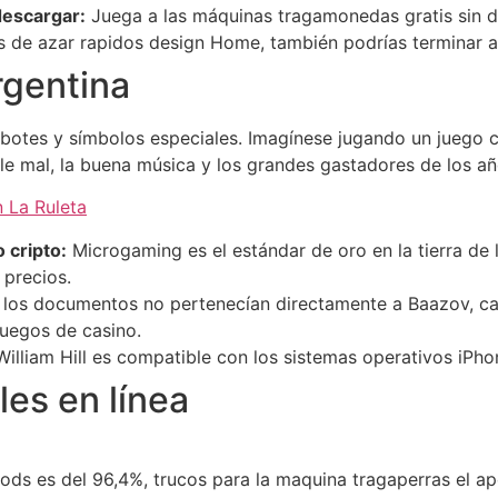
descargar:
Juega a las máquinas tragamonedas gratis sin d
de azar rapidos design Home, también podrías terminar all
rgentina
y botes y símbolos especiales. Imagínese jugando un juego 
ale mal, la buena música y los grandes gastadores de los añ
 La Ruleta
 cripto:
Microgaming es el estándar de oro en la tierra de l
 precios.
los documentos no pertenecían directamente a Baazov, casi
juegos de casino.
illiam Hill es compatible con los sistemas operativos iPhon
es en línea
s es del 96,4%, trucos para la maquina tragaperras el apo